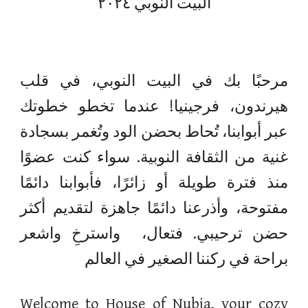
البيت النوبي ٢٠٢٤
مرحبًا بك في البيت النوبي، في قلب
هيرندون، فرجينيا! عندما تخطو خطوتك
عبر أبوابنا، تُحاط بحضن الود وتُغمر بسجادة
غنية من الثقافة النوبية. سواء كنت عضوًا
منذ فترة طويلة أو زائرًا، فأبوابنا دائمًا
مفتوحة، وأذرعنا دائمًا جاهزة لتقديم أكثر
حضن ترحيبي. فتعال، واسترخِ واشعر
براحة في ركننا الصغير في العالم
Welcome to House of Nubia, your cozy