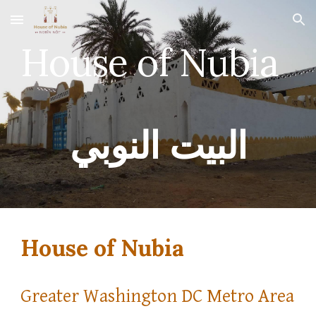
Skip to main content
Skip to navigation
House of Nubia
البيت النوبي
House of Nubia
Greater Washington DC Metro Area